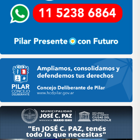
Pilar HCD