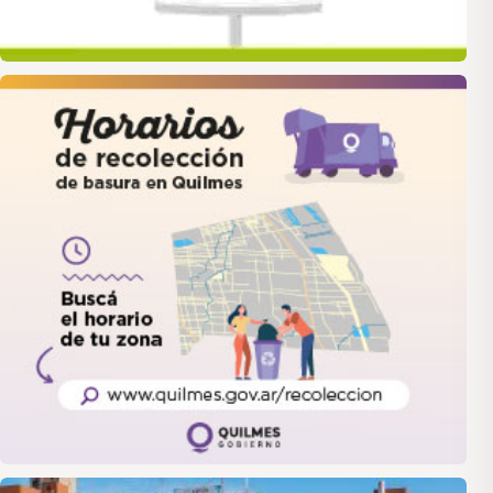
quilmes
LANUS