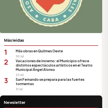
Más leídas
1
Más obras en Quilmes Oeste
30 Jul
2
Vacaciones de invierno: el Municipio ofrece
distintos espectáculos artísticos en el Teatro
Municipal Ángel Alonso
23 Jul
3
San Fernando se prepara para las fuertes
tormentas
31 Jul
Newsletter