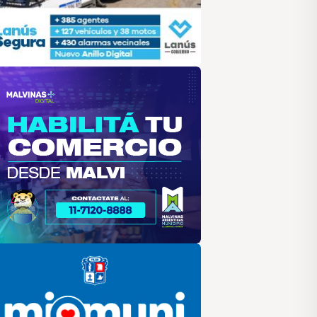
alvinas
lar