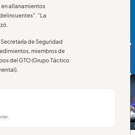
d en allanamientos
delincuentes”. “La
izó.
a Secretaría de Seguridad
P
cedimientos, miembros de
uipos del GTO (Grupo Táctico
ental).
rter.