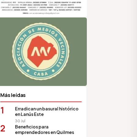
sociación de Medios Vecinales
Más leídas
1
Erradican un basural histórico
en Lanús Este
30 Jul
2
Beneficios para
emprendedores en Quilmes