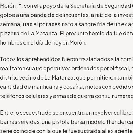
Morón 1°, con el apoyo de la Secretaría de Segurida
golpe a una banda de delincuentes, a raíz de la inves
semana, tras el por asesinato a sangre fria de un ex 
pizzería de La Matanza. El presunto homicida fue det
hombres en el día de hoy en Morón.
Todos los aprehendidos fueron trasladados a la com
realizaron cuatro operativos ordenados por el fiscal, 
distrito vecino de La Matanza, que permitieron tamb
cantidad de marihuana y cocaína, motos con pedido 
teléfonos celulares y armas de guerra con su numera
Entre lo secuestrado se encuentra un revolver calibre
bainas servidas, una pistola bersa modelo thunder c
serie coincide con la que le fue sustraída al ex agent