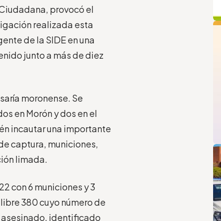
d Ciudadana, provocó el
q
tigación realizada esta
agente de la SIDE en una
enido junto a más de diez
isaría moronense. Se
dos en Morón y dos en el
ién incautar una importante
L
de captura, municiones,
ción limada.
 22 con 6 municiones y 3
alibre 380 cuyo número de
e asesinado, identificado